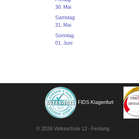
30. Mai
Samstag
31. Mai
Sonntag
01. Juni
FIDS Klagenfurt
©
2026 Volksschule 12 - Festung