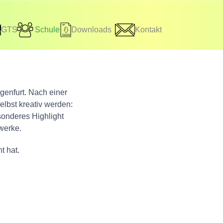
GTS
Schule
Downloads
Kontakt
enfurt. Nach einer
lbst kreativ werden:
sonderes Highlight
werke.
t hat.